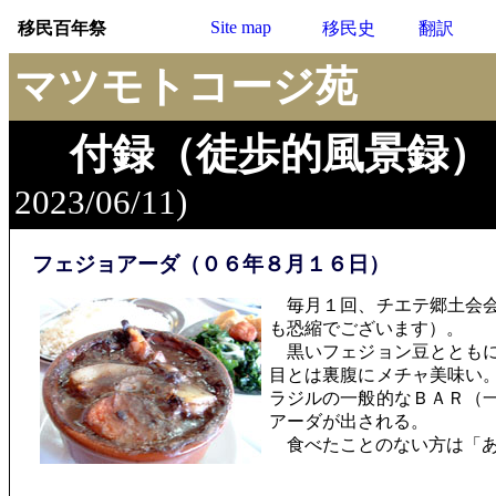
Site map
移民百年祭
移民史
翻訳
マツモトコージ苑
付録（徒歩的風景録）
2023/06/11)
フェジョアーダ（０６年８月１６日）
毎月１回、チエテ郷土会会
も恐縮でございます）。
黒いフェジョン豆とともに
目とは裏腹にメチャ美味い
ラジルの一般的なＢＡＲ（
アーダが出される。
食べたことのない方は「あ