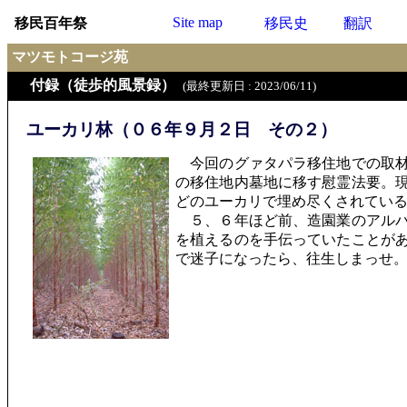
Site map
移民百年祭
移民史
翻訳
マツモトコージ苑
付録（徒歩的風景録）
(最終更新日 : 2023/06/11)
ユーカリ林（０６年９月２日 その２）
今回のグァタパラ移住地での取材
の移住地内墓地に移す慰霊法要。
どのユーカリで埋め尽くされてい
５、６年ほど前、造園業のアルバ
を植えるのを手伝っていたことが
で迷子になったら、往生しまっせ