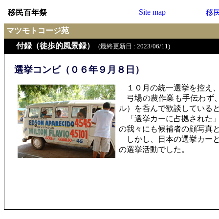
Site map
移民百年祭
移
マツモトコージ苑
付録（徒歩的風景録）
(最終更新日 : 2023/06/11)
選挙コンビ（０６年９月８日）
１０月の統一選挙を控え、
弓場の農作業も手伝わず、
ル）を呑んで歓談している
「選挙カーに占拠された」
の我々にも候補者の顔写真
しかし、日本の選挙カーと
の選挙活動でした。