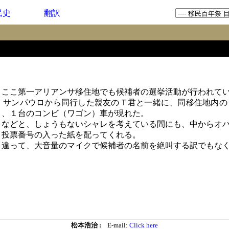
民史
翻訳
ここ第一アリアンサ移住地でも候補者の選挙活動が行われて
サンパウロから同行した親友のＴ君と一緒に、同移住地内の
と、１台のコンビ（ワゴン）車が現れた。
などと、しょうもないシャレを考えている間にも、中からオバ
と投票番号の入った紙を配ってくれる。
違って、大音量のマイクで候補者の名前を絶叫する訳でもなく
松本浩治 :
E-mail:
Click here