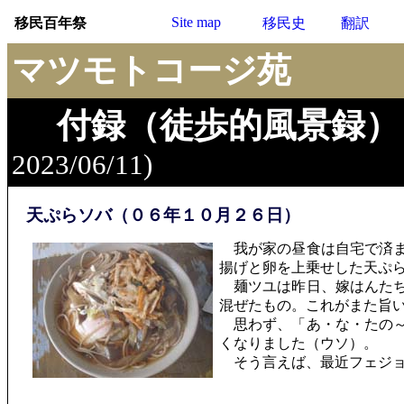
Site map
移民百年祭
移民史
翻訳
マツモトコージ苑
付録（徒歩的風景録）
2023/06/11)
天ぷらソバ（０６年１０月２６日）
我が家の昼食は自宅で済ま
揚げと卵を上乗せした天ぷ
麺ツユは昨日、嫁はんたち
混ぜたもの。これがまた旨
思わず、「あ・な・たの～
くなりました（ウソ）。
そう言えば、最近フェジョ