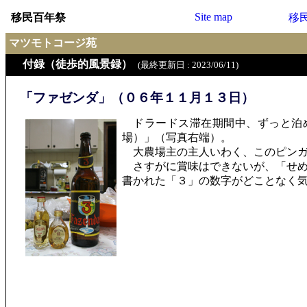
Site map
移民百年祭
移
マツモトコージ苑
付録（徒歩的風景録）
(最終更新日 : 2023/06/11)
「ファゼンダ」（０６年１１月１３日）
ドラードス滞在期間中、ずっと泊め
場）」（写真右端）。
大農場主の主人いわく、このピンガ
さすがに賞味はできないが、「せめ
書かれた「３」の数字がどことなく