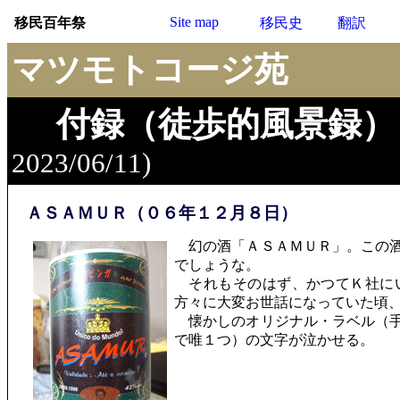
Site map
移民百年祭
移民史
翻訳
マツモトコージ苑
付録（徒歩的風景録）
2023/06/11)
ＡＳＡＭＵＲ（０６年１２月８日）
幻の酒「ＡＳＡＭＵＲ」。この酒
でしょうな。
それもそのはず、かつてＫ社にい
方々に大変お世話になっていた頃
懐かしのオリジナル・ラベル（手
で唯１つ）の文字が泣かせる。