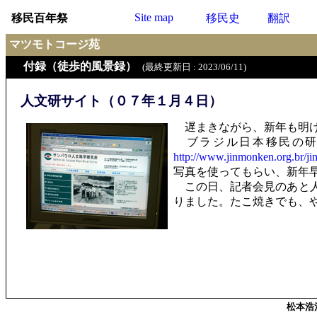
Site map
移民百年祭
移民史
翻訳
マツモトコージ苑
付録（徒歩的風景録）
(最終更新日 : 2023/06/11)
人文研サイト（０７年１月４日）
遅まきながら、新年も明け
ブラジル日本移民の研
http://www.jinmonken.org.br/j
写真を使ってもらい、新年
この日、記者会見のあと人
りました。たこ焼きでも、
松本浩