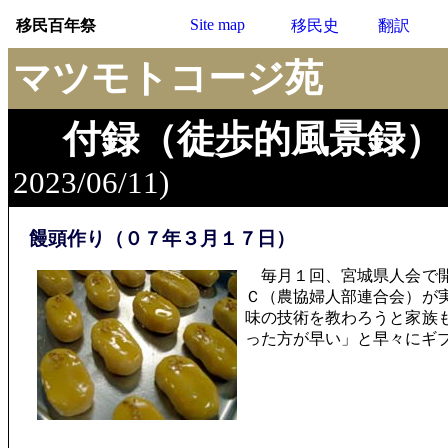
Site map
移民百年祭
移民史
翻訳
マツモトコージ苑
付録（徒歩的風景録）
2023/06/11)
饅頭作り（０７年３月１７日）
毎月１回、宮城県人会で開
Ｃ（農協婦人部連合会）が
味の技術を教わろうと家族
った方が早い」と早々にギ