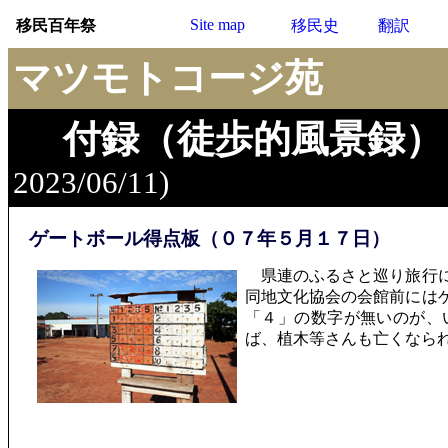
Site map
移民百年祭
移民史
翻訳
マツモトコージ苑
付録（徒歩的風景録）
2023/06/11)
ゲートボール得点板（０７年５月１７日）
県連のふるさと巡り旅行に
同地文化協会の会館前には
「４」の数字が無いのが、
ば、植木等さんも亡くなら