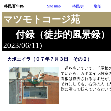
Site map
移民百年祭
移民史
翻訳
マツモトコージ苑
付録（徒歩的風景録）
2023/06/11)
カポエイラ（０７年７月３日 その２）
道を歩いていて、「屋根の
ていたら、カポエイラ教室
看板は撤去されるはずだが
それにしても、右側の人（
旗に滑って転んでいるとい