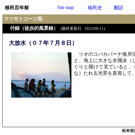
Site map
移民百年祭
移民史
翻訳
マツモトコージ苑
付録（徒歩的風景録）
(最終更新日 : 2023/06/11)
大放水（０７年７月８日）
リオのコパカバーナ海岸沿
と、海上に大きな水飛沫（
ぐりと開けて見ていると、
な）たれる光景を直視して
松本浩