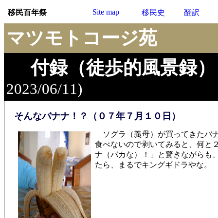
Site map
移民百年祭
移民史
翻訳
マツモトコージ苑
付録（徒歩的風景録）
2023/06/11)
そんなバナナ！？（０７年７月１０日）
ソグラ（義母）が買ってきたバナ
食べないので剥いてみると、何と
ナ（バカな）！」と驚きながらも
たら、まるでキングギドラやな。