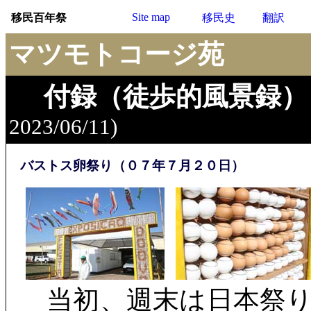
Site map
移民百年祭
移民史
翻訳
マツモトコージ苑
付録（徒歩的風景録）
2023/06/11)
バストス卵祭り（０７年７月２０日）
当初、週末は日本祭り