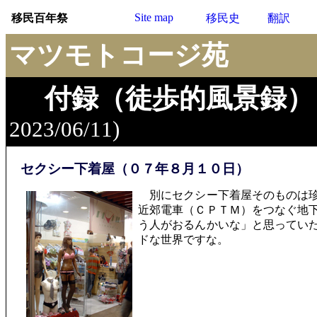
Site map
移民百年祭
移民史
翻訳
マツモトコージ苑
付録（徒歩的風景録）
2023/06/11)
セクシー下着屋（０７年８月１０日）
別にセクシー下着屋そのものは珍
近郊電車（ＣＰＴＭ）をつなぐ地
う人がおるんかいな」と思ってい
ドな世界ですな。