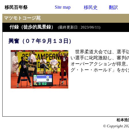
Site map
移民百年祭
移民史
翻訳
マツモトコージ苑
付録（徒歩的風景録）
(最終更新日 : 2023/06/11)
興奮（０７年９月１３日）
世界柔道大会では、選手以
い選手に叱咤激励し、審判
オーバーアクションが得意
グ・トー・ホールド」をか
松本浩
© Copyright 20