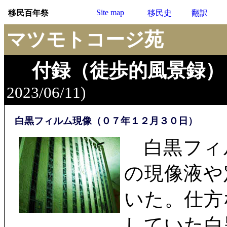
Site map
移民百年祭
移民史
翻訳
マツモトコージ苑
付録（徒歩的風景録）
2023/06/11)
白黒フィルム現像（０７年１２月３０日）
白黒フィ
の現像液や
いた。仕方
していた白