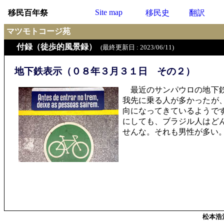
Site map
移民百年祭
移民史
翻訳
マツモトコージ苑
付録（徒歩的風景録）
(最終更新日 : 2023/06/11)
地下鉄表示（０８年３月３１日 その２）
最近のサンパウロの地下鉄
我先に乗る人が多かったが
向になってきているようで
にしても、ブラジル人はど
せんな。それも男性が多い
松本浩