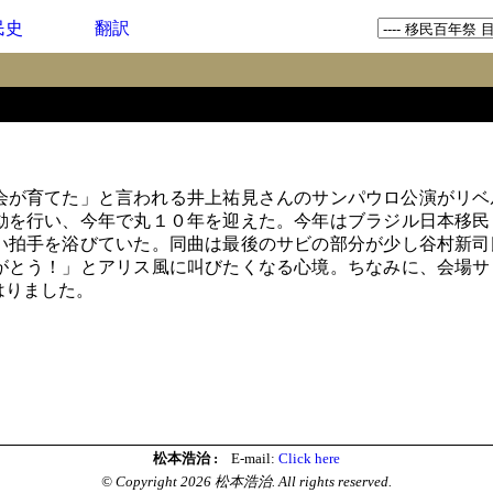
民史
翻訳
が育てた」と言われる井上祐見さんのサンパウロ公演がリベ
動を行い、今年で丸１０年を迎えた。今年はブラジル日本移民
い拍手を浴びていた。同曲は最後のサビの部分が少し谷村新司
がとう！」とアリス風に叫びたくなる心境。ちなみに、会場サ
はりました。
松本浩治 :
E-mail:
Click here
© Copyright 2026 松本浩治. All rights reserved.