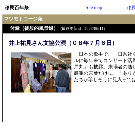
Site map
移民百年祭
移
マツモトコージ苑
付録（徒歩的風景録）
(最終更新日 : 2023/06/11)
井上祐見さん文協公演（０８年７月６日）
日本の歌手で、「日系社会
ルに毎年来てコンサート活
戸丸」も披露。来場者の熱
感謝の言葉だけに、「あり
たちが珍しそうに見入って