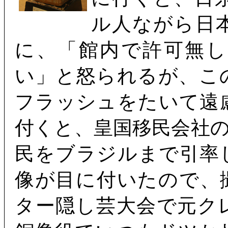
ル人ながら日
に、「館内で許可無
い」と怒られるが、こ
フラッシュをたいて遠
付くと、皇国移民会社
民をブラジルまで引率
像が目に付いたので、
ター隠し芸大会で元ク