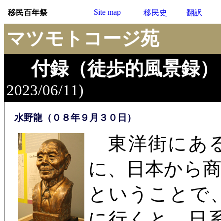
Site map
移民百年祭
移民史
翻訳
マツモトコージ苑
付録（徒歩的風景録）
2023/06/11)
水野龍（０８年９月３０日）
東洋街にある
に、日本から
ということで
に行くと、日