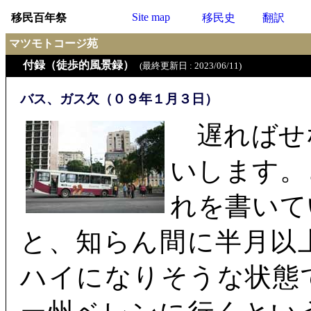
Site map
移民百年祭
移民史
翻訳
マツモトコージ苑
付録（徒歩的風景録）
(最終更新日 : 2023/06/11)
バス、ガス欠（０９年１月３日）
遅ればせ
いします。
れを書いて
と、知らん間に半月以
ハイになりそうな状態