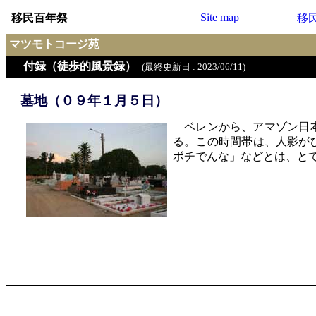
Site map
移民百年祭
移
マツモトコージ苑
付録（徒歩的風景録）
(最終更新日 : 2023/06/11)
墓地（０９年１月５日）
ベレンから、アマゾン日本
る。この時間帯は、人影が
ボチでんな」などとは、と