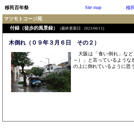
Site map
移民百年祭
移
マツモトコージ苑
付録（徒歩的風景録）
(最終更新日 : 2023/06/11)
木倒れ（０９年３月６日 その２）
大阪は「食い倒れ」など
～）」と言っているような
の上に倒れているように思