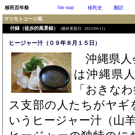
Site map
移民百年祭
移民史
翻訳
マツモトコージ苑
付録（徒歩的風景録）
(最終更新日 : 2023/06/11)
ヒージャー汁（０９年８月１５日）
沖縄県人
は沖縄県
「おきなわ
ス支部の人たちがヤギ
いうヒージャー汁（山