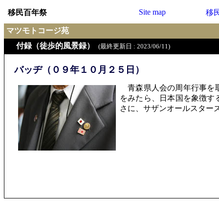
Site map
移民百年祭
移
マツモトコージ苑
付録（徒歩的風景録）
(最終更新日 : 2023/06/11)
バッヂ（０９年１０月２５日）
青森県人会の周年行事を取
をみたら、日本国を象徴す
さに、サザンオールスター