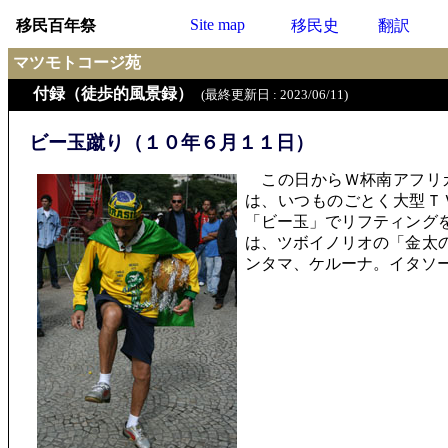
Site map
移民百年祭
移民史
翻訳
マツモトコージ苑
付録（徒歩的風景録）
(最終更新日 : 2023/06/11)
ビー玉蹴り（１０年６月１１日）
この日からＷ杯南アフリカ
は、いつものごとく大型Ｔ
「ビー玉」でリフティング
は、ツボイノリオの「金太
ンタマ、ケルーナ。イタソ