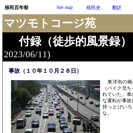
Site map
移民百年祭
移民史
翻訳
マツモトコージ苑
付録（徒歩的風景録）
2023/06/11)
事故（１０年１０月２８日）
東洋街の橋
（バイク兄ち
れていた。車
な運転が事故
持っとけいろ
な。