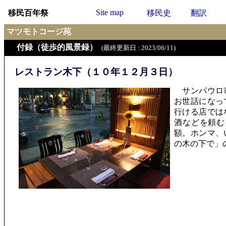
Site map
移民百年祭
移民史
翻訳
マツモトコージ苑
付録（徒歩的風景録）
(最終更新日 : 2023/06/11)
レストラン木下（１０年１２月３日）
サンパウロ市
お世話になっ
行ける店では
酒などを頼む
額。ホンマ、
の木の下で」