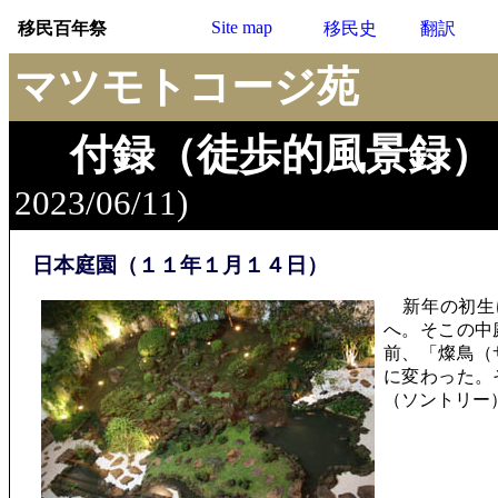
Site map
移民百年祭
移民史
翻訳
マツモトコージ苑
付録（徒歩的風景録）
2023/06/11)
日本庭園（１１年１月１４日）
新年の初生
へ。そこの中
前、「燦鳥（
に変わった。
（ソントリー