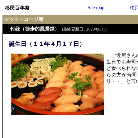
Site map
移民百年祭
移
マツモトコージ苑
付録（徒歩的風景録）
(最終更新日 : 2023/06/11)
誕生日（１１年４月１７日）
ご近所さんの
生日でも寿司
ど食べられな
らの方が寿司
リ・・」と言