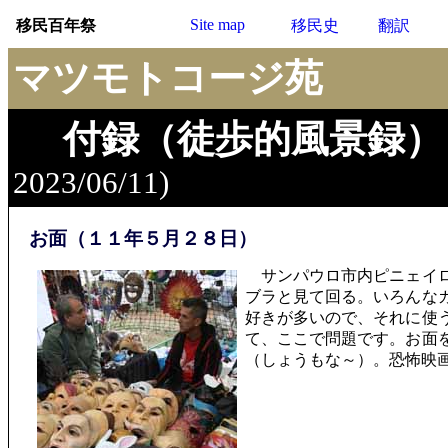
Site map
移民百年祭
移民史
翻訳
マツモトコージ苑
付録（徒歩的風景録）
2023/06/11)
お面（１１年５月２８日）
サンパウロ市内ピニェイロ
ブラと見て回る。いろんな
好きが多いので、それに使
て、ここで問題です。お面
（しょうもな～）。恐怖映