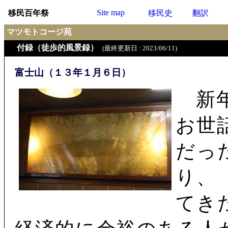
Site map
移民百年祭
移民史
翻訳
マツモトコージ苑
付録（徒歩的風景録）
(最終更新日 : 2023/06/11)
富士山（１３年１月６日）
新年
お世
だっ
り、
てき