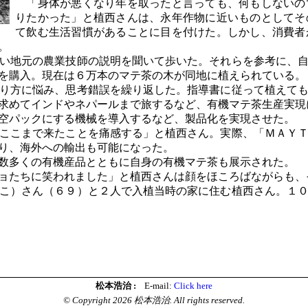
「身体が悪くなり年を取ったと言っても、何もしないの
りたかった」と植西さんは、永年作物に近いものとしてそ
て飲む生活習慣があることに目を付けた。しかし、消費者
。
い地元の農業技師の説明を聞いて歩いた。それらを参考に、自
を購入。現在は６万本のマテ茶の木が同地に植えられている。
り方に悩み、思考錯誤を繰り返した。指導書に従って植えても
求めてインドやネパールまで旅するなど、有機マテ茶生産実現
空パックにする機械を導入するなど、製品化を実現させた。
ここまで来たことを痛感する」と植西さん。実際、「ＭＡＹＴ
り、海外への輸出も可能になった。
数多くの有機産品とともに自身の有機マテ茶も展示された。
ョたちに笑われました」と植西さんは顔をほころばながらも、
）さん（６９）と２人で入植当時の家に住む植西さん。１０
掲載）
松本浩治 :
E-mail:
Click here
© Copyright 2026 松本浩治. All rights reserved.