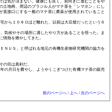
では気が済まない。健康にも良く、前向きに進むことをや
の土地柄、周辺のブラジル人がマテ茶を「シマホン」にし
が直接口にする一般のマテ茶に農薬が使用されていること
宅から１０キロほど離れた、以前は大豆畑だったという６
、気候やその場所に適したやり方があることを悟った。ま
に情熱を燃やしてきた。
ＥＮＵＳ」と呼ばれる地元の有機生産物研究機関の協力を
その目は真剣だ。
年の月日を費やし、ようやくこぎつけた有機マテ茶の販売
前のページへ
/
上へ
/
次のページへ