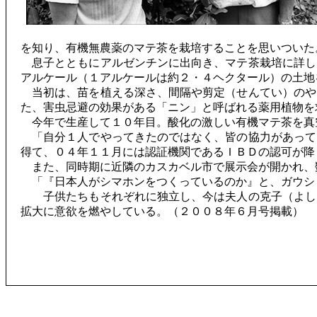
を知り、有機無農薬のマテ茶を栽培することを思いついた
息子とともにアルゼンチンに出向き、マテ茶栽培に詳し
アルケール（１アルケールは約２・４ヘクタール）の土地
当初は、苗を植える深さ、間隔や剪定（せんてい）のや
た、害虫忌避の効果がある「ニン」と呼ばれる薬用植物を
今年で生産して１０年目。酸化の激しい有機マテ茶を真
「自分１人でやってきたのではなく、皆の協力があって
得て、０４年１１月には認証機関であるＩＢＤの認可が降
また、同時期に近隣のカスカベル市で展示会が開かれ、
「『日本人がシマホンをつくっているのか』と、ガウシ
子供たちもそれぞれに独立し、今は夫人の克子（よしこ
拡大に意欲を燃やしている。（２００８年６月号