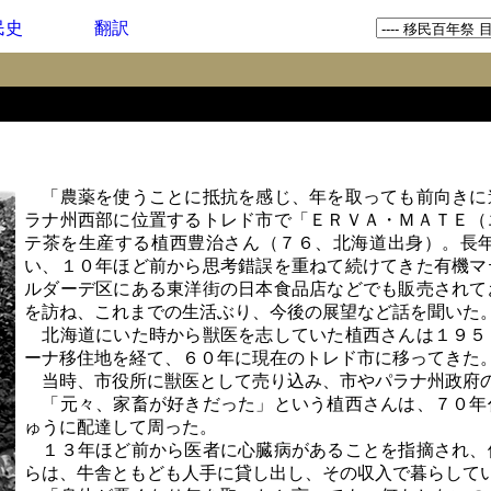
民史
翻訳
「農薬を使うことに抵抗を感じ、年を取っても前向きに
ラナ州西部に位置するトレド市で「ＥＲＶＡ・ＭＡＴＥ（
テ茶を生産する植西豊治さん（７６、北海道出身）。長
い、１０年ほど前から思考錯誤を重ねて続けてきた有機マ
ルダーデ区にある東洋街の日本食品店などでも販売されて
を訪ね、これまでの生活ぶり、今後の展望など話を聞いた
北海道にいた時から獣医を志していた植西さんは１９５
ーナ移住地を経て、６０年に現在のトレド市に移ってきた
当時、市役所に獣医として売り込み、市やパラナ州政府の
「元々、家畜が好きだった」という植西さんは、７０年
ゅうに配達して周った。
１３年ほど前から医者に心臓病があることを指摘され、
らは、牛舎ともども人手に貸し出し、その収入で暮らして