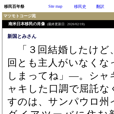
Site map
移民百年祭
移民史
翻訳
マツモトコージ苑
南米日本移民の肖像
(最終更新日 : 2026/02/19)
新国とみさん
「３回結婚したけど
回とも主人がいなくな
しまってね」―。シャ
ャキした口調で屈託な
すのは、サンパウロ州