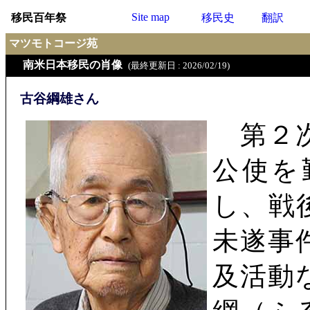
Site map
移民百年祭
移民史
翻訳
マツモトコージ苑
南米日本移民の肖像
(最終更新日 : 2026/02/19)
古谷綱雄さん
第２次
公使を
し、戦
未遂事
及活動