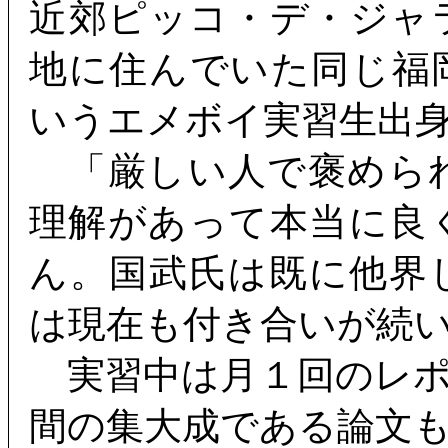
近郊ピッコ・デ・ジャ
地に住んでいた同じ福
いうエメボイ実習生出
「厳しい人で褒めら
理解があって本当に良
ん。国武氏は既に他界
は現在も付き合いが続
実習中は月１回のレポ
間の集大成である論文