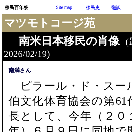
Site map
移民百年祭
移民史
翻訳
マツモトコージ苑
南米日本移民の肖像
2026/02/19)
南満さん
ピラール・ド・スー
伯文化体育協会の第61
長として、今年（２０
年）６月９日に同地で