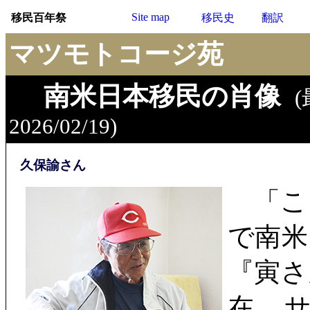
Site map
移民百年祭
移民史
翻訳
マツモトコージ苑
南米日本移民の肖像
2026/02/19)
久保諭さん
「こ
で南米
『寅さ
在、