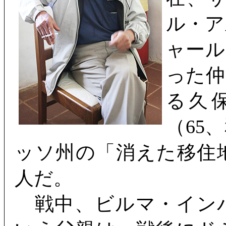
ル・ア
ャール
った仲
る久
（65
ッソ州の「消えた移住
人だ。
戦中、ビルマ・イン