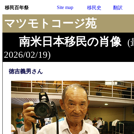
Site map
移民百年祭
移民史
翻訳
マツモトコージ苑
南米日本移民の肖像
2026/02/19)
徳吉義男さん