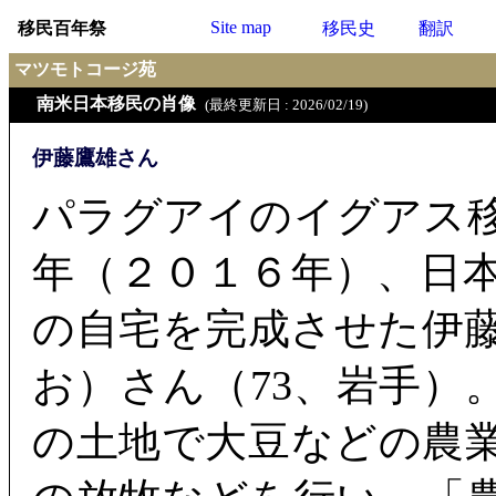
Site map
移民百年祭
移民史
翻訳
マツモトコージ苑
南米日本移民の肖像
(最終更新日 : 2026/02/19)
伊藤鷹雄さん
パラグアイのイグアス
年（２０１６年）、日
の自宅を完成させた伊
お）さん（73、岩手）
の土地で大豆などの農