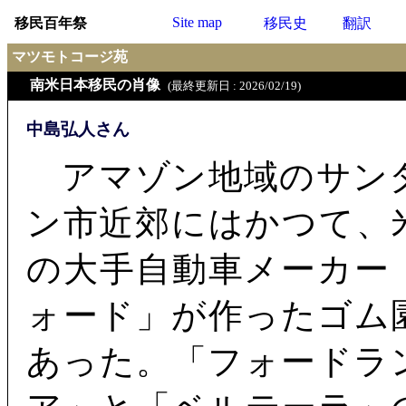
Site map
移民百年祭
移民史
翻訳
マツモトコージ苑
南米日本移民の肖像
(最終更新日 : 2026/02/19)
中島弘人さん
アマゾン地域のサン
ン市近郊にはかつて、
の大手自動車メーカー
ォード」が作ったゴム
あった。「フォードラ