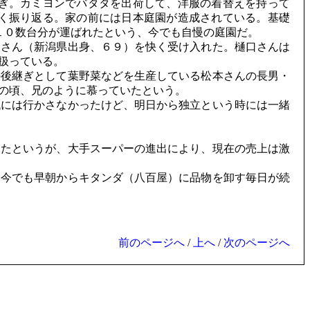
ぎ。カミヨンでバタタを出荷して、洋服の着替えを持って
く振り返る。家の前には日本庭園が造成されている。基礎
１０数台分が運ばれたという、今でも自慢の庭園だ。
さん（新潟県出身、６９）を快く受け入れた。樋口さんは
扱っている。
後継ぎとして葉野菜などを生産している松本さんの長男・
の頃、兄のように慕っていたという。
には行かさなかったけど、明日から独立という時には一緒
たというが、大手スーパーの進出により、現在の売上は激
今でも早朝からキタンダ（八百屋）に品物を卸す毎日が続
前のページへ
/
上へ
/
次のページへ