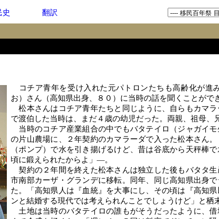
民史
翻訳
コチア青年を受け入れた元パトロンたちも高齢化が進み
お）さん（高知県出身、８０）に当時の話を聞くことがで
松本さんはコチア青年たちと同じように、自らもカマラ
で渡伯した当時は、まだ４歳の幼児だった。両親、祖母、
当時のコチア産業組合の中でもバタテイロ（ジャガイモ
の片山農場に、２年契約のカマラーダで入った松本さん。
（ポンプ）で水を引き揚げるけど、昔は谷底から天秤棒で
頃に鍛えられたからよ」―。
契約の２年間を終えた松本さんは独立した後もバタタ生
市南部カーザ・グランデに移転。同年、同じ高知県出身で
た。「高知県人は『血統』を大事にし、その頃は『高知県
ンと結婚する現代では考えられんことでしょうけど」と栖
土地は当時のバタテイロの誰もがそうだったように、借