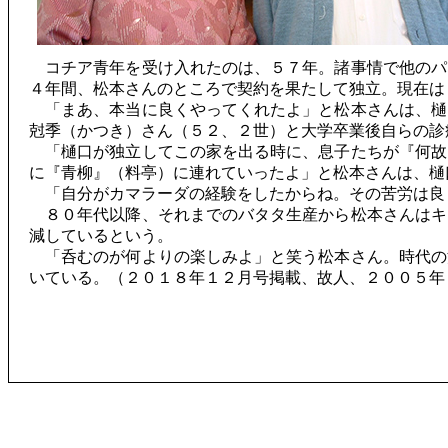
コチア青年を受け入れたのは、５７年。諸事情で他のパ
４年間、松本さんのところで契約を果たして独立。現在は
「まあ、本当に良くやってくれたよ」と松本さんは、樋
尅季（かつき）さん（５２、２世）と大学卒業後自らの診
「樋口が独立してこの家を出る時に、息子たちが『何故
に『青柳』（料亭）に連れていったよ」と松本さんは、樋
「自分がカマラーダの経験をしたからね。その苦
８０年代以降、それまでのバタタ生産から松本さんはキ
減しているという。
「呑むのが何よりの楽しみよ」と笑う松本さん。時代の
いている。（２０１８年１２月号掲載、故人、２０