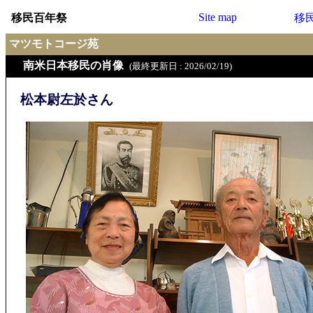
Site map
移民百年祭
移
マツモトコージ苑
南米日本移民の肖像
(最終更新日 : 2026/02/19)
松本尉左於さん