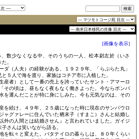
[画像を表示]
、数少なくなる中、そのうちの一人、松本尉左於（いさ
きた。
ーダ（人夫）の経験がある。１９２９年、「らぷらた丸」
兄と５人で海を渡り、家族はコチア市に入植した。
生産者）として一番の売上を誇っていたサント・アマーロ
「その頃は、昼もなく夜もなく働きよった。今ならボンバ
水を運んだことが特に身にしみた。今も元気なのは、その
産を続け、４９年、２５歳になった時に現在のサンパウロ
ジャグァレーに住んでいた栖末子（すまこ）さんと結婚し
以外の人間とは結婚させん』と言われていました。ガイジ
末子さんは笑いながら語る。
地を転々と変えた。バタテイロの暮らしは、８０年くらい