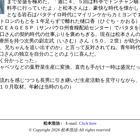
まで全盛を極めた。「週に４、５回は料亭でドンチャン騒
料亭に行っていたよ」と松本さんは、豪快な時代を懐かし
となる岩石はバタテイロ時代にマイリンケからカミヨンで
トロンのもとを１年足らずで離れた樋口香（ひぐち・かおる）
ＣＥＡＧＥＳＰ（サンパウロ州食糧配給センター）でバタタを
口さんの契約時代の仕事ぶりを褒めちぎる。現在は松本さんの
療所を持つ次男の尉左武（いさむ）さん（５０、２世）が幼少
、兄ちゃんを追い出すのか』と言って反対されてね。青年時代
口さんの独立を自分のことのように喜んだ。
労は良く分かっとった」
ャベツなどの葉野菜生産に変換。直売も手がけ一時は盛況だっ
流れを感じつつも長男に引き継いだ生産活動を見守りながら、
０５年１０月取材。年齢は当時のもの）
松本浩治 :
E-mail:
Click here
© Copyright 2026 松本浩治. All rights reserved.