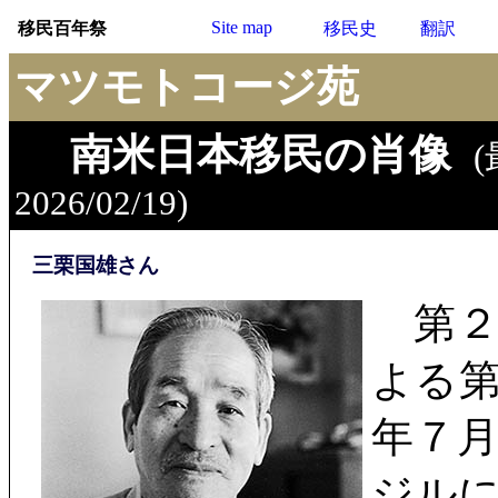
Site map
移民百年祭
移民史
翻訳
マツモトコージ苑
南米日本移民の肖像
2026/02/19)
三栗国雄さん
第２
よる
年７
ジル