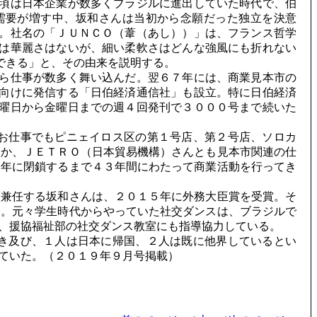
頃は日本企業が数多くブラジルに進出していた時代で、伯
需要が増す中、坂和さんは当初から念願だった独立を決意
。社名の「ＪＵＮＣＯ（葦（あし））」は、フランス哲学
は華麗さはないが、細い柔軟さはどんな強風にも折れない
できる」と、その由来を説明する。
ら仕事が数多く舞い込んだ。翌６７年には、商業見本市の
向けに発信する「日伯経済通信社」も設立。特に日伯経済
曜日から金曜日までの週４回発刊で３０００号まで続いた
お仕事でもピニェイロス区の第１号店、第２号店、ソロカ
ほか、ＪＥＴＲＯ（日本貿易機構）さんとも見本市関連の仕
９年に閉鎖するまで４３年間にわたって商業活動を行ってき
兼任する坂和さんは、２０１５年に外務大臣賞を受賞。そ
る。元々学生時代からやっていた社交ダンスは、ブラジルで
、援協福祉部の社交ダンス教室にも指導協力している。
き及び、１人は日本に帰国、２人は既に他界しているとい
ていた。（２０１９年９月号掲載）