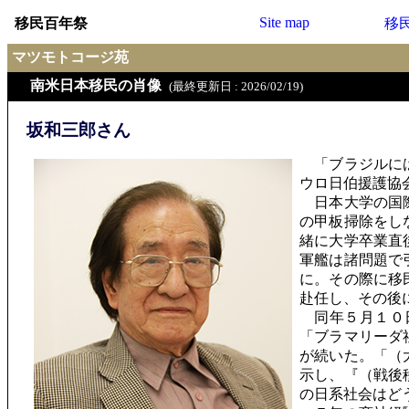
Site map
移民百年祭
移
マツモトコージ苑
南米日本移民の肖像
(最終更新日 : 2026/02/19)
坂和三郎さん
「ブラジルには
ウロ日伯援護協
日本大学の国際
の甲板掃除をし
緒に大学卒業直
軍艦は諸問題で
に。その際に移
赴任し、その後
同年５月１０日
「ブラマリーダ
が続いた。「（
示し、『（戦後
の日系社会はど