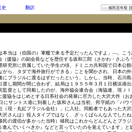
民史
翻訳
本当は（伯国の）軍艦で来る予定だったんですよ」―。こう
会（援協）の副会長などを歴任する坂和三郎（さかわ・さぶろ
研究所に所属していた学生の頃、ドミニカ共和国で日本公館
ながら、タダで海外旅行ができる」ことを聞かされ、日本の外
後にブラジルに渡るはずだったという。しかし、当時、石川島
引渡し期間が間に合わず、結局は１９５５年３月１日横浜港出
民監督として同船したのが、海外協会連合会（海協連、現ＪＩ
に援協をはじめとする日系社会の発展に尽力した大沢大作（お
にサントス港に到着した坂和さんは当初、邦字紙の「パウ
社（現・丸紅ブラジル会社）」に入社。同船者でもあった大沢
大沢さんは）役人タイプではなく、ざっくばらんな人でしたね
移民の渡伯が多かった当時）移民はこれからどんどんとブラジ
う進んでいくべきか』などと言っていたのを覚えています」と