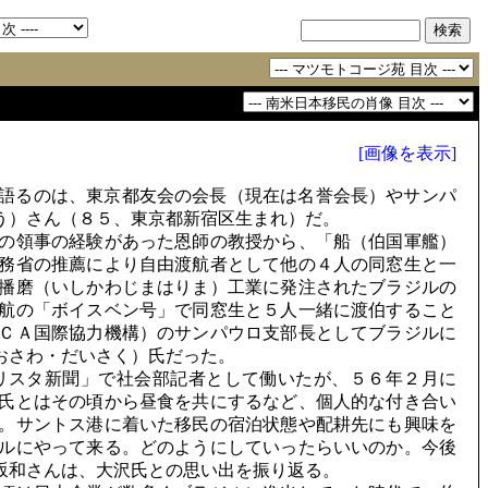
[画像を表示]
語るのは、東京都友会の会長（現在は名誉会長）やサンパ
う）さん（８５、東京都新宿区生まれ）だ。
の領事の経験があった恩師の教授から、「船（伯国軍艦）
務省の推薦により自由渡航者として他の４人の同窓生と一
播磨（いしかわじまはりま）工業に発注されたブラジルの
航の「ボイスベン号」で同窓生と５人一緒に渡伯すること
ＣＡ国際協力機構）のサンパウロ支部長としてブラジルに
おさわ・だいさく）氏だった。
リスタ新聞」で社会部記者として働いたが、５６年２月に
氏とはその頃から昼食を共にするなど、個人的な付き合い
。サントス港に着いた移民の宿泊状態や配耕先にも興味を
ルにやって来る。どのようにしていったらいいのか。今後
坂和さんは、大沢氏との思い出を振り返る。