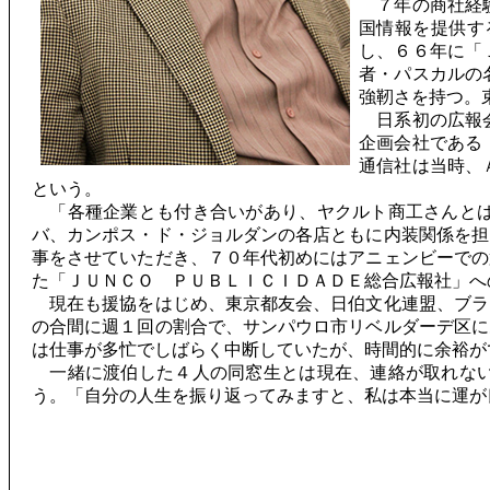
７年の商社経験
国情報を提供す
し、６６年に「
者・パスカルの
強靭さを持つ。
日系初の広報会
企画会社である
通信社は当時、
という。
「各種企業とも付き合いがあり、ヤクルト商工さんとは
バ、カンポス・ド・ジョルダンの各店ともに内装関係を担
事をさせていただき、７０年代初めにはアニェンビーでの
た「ＪＵＮＣＯ ＰＵＢＬＩＣＩＤＡＤＥ総合広報社」へ
現在も援協をはじめ、東京都友会、日伯文化連盟、ブラ
の合間に週１回の割合で、サンパウロ市リベルダーデ区に
は仕事が多忙でしばらく中断していたが、時間的に余裕が
一緒に渡伯した４人の同窓生とは現在、連絡が取れない
う。「自分の人生を振り返ってみますと、私は本当に運が