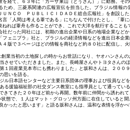
を経て、６３年に「カーザ東山（とうざん）」に勤務。その
るため、三菱系関連の広報宣伝を担当した。ブラジル情報の
ＪＵＮＣＯ ＰＵＢＬＩＣＩＤＡＤＥ総合広報社」を創設した
名言「人間は考える葦である」にちなんで付けたとし、「葦に
束ねれば葦舟も作ることができ、これで大洋を航行することも
社だった同社には、初期の進出企業や日系の地場企業などか
「フェニブラ」社と、ブラジルの経済情報などを進出日本企業
Ａ４版で３ページほどの情報を商社など約８０社に配信し、火
創業当初の土地探しの時からお世話になり、ヤオハンさんの
当させていただきました。また、長崎屋さんやトヨタさんの
第１回産業見本市にも携わりました」と坂和さんは、２００
の思いを語る。
ジル日本語センターなど主要日系団体の理事および役員などを
ある援協福祉部の社交ダンス教室にも指導員として通ってい
できてきた２０年ほど前から再開。数年前に仲間から誘われて
状態で、１人はマット・グロッソ州方面に在住していると聞
良かったと思います」と語る坂和さんは、温和な表情を浮かべ