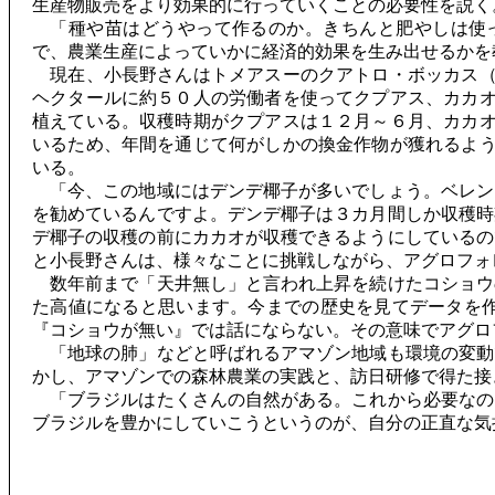
生産物販売をより効果的に行っていくことの必要性を説く
「種や苗はどうやって作るのか。きちんと肥やしは使っ
で、農業生産によっていかに経済的効果を生み出せるかを
現在、小長野さんはトメアスーのクアトロ・ボッカス（
ヘクタールに約５０人の労働者を使ってクプアス、カカ
植えている。収穫時期がクプアスは１２月～６月、カカ
いるため、年間を通じて何がしかの換金作物が獲れるよ
いる。
「今、この地域にはデンデ椰子が多いでしょう。ベレン
を勧めているんですよ。デンデ椰子は３カ月間しか収穫時
デ椰子の収穫の前にカカオが収穫できるようにしているの
と小長野さんは、様々なことに挑戦しながら、アグロフォ
数年前まで「天井無し」と言われ上昇を続けたコショウ
た高値になると思います。今までの歴史を見てデータを
『コショウが無い』では話にならない。その意味でアグロ
「地球の肺」などと呼ばれるアマゾン地域も環境の変動
かし、アマゾンでの森林農業の実践と、訪日研修で得た接
「ブラジルはたくさんの自然がある。これから必要なの
ブラジルを豊かにしていこうというのが、自分の正直な気