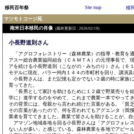
Site map
移民百年祭
移
マツモトコージ苑
南米日本移民の肖像
(最終更新日 : 2026/02/19)
小長野道則さん
「アグロフォレストリー（森林農業）の指導・教育を通
アスー総合農業協同組合（ＣＡＭＴＡ）の元理事長で、
アを続ける小長野道則（こながの・みちのり）さん（６
モデルに現在、パラー州内１４４の市町村を回り、講演及
小長野さんは、まだ記憶も定かでない２歳の時に家族に
育ってきた。
「長男として家計を助けるために１２歳で野菜売りを始
学に）進学するのをやめて、これまで農業一本でやって
その背景には、母親から言われ続けた言葉がある。「貧
その言葉があったので、何を言われてもアグエンタ（我
業者を育ててきました。農業で皆さんを助けることが、自
アマゾン地域各地を回る小長野さんは「アグロフォレス
ない人が多い」と感じている。森林農業を各地でアピー