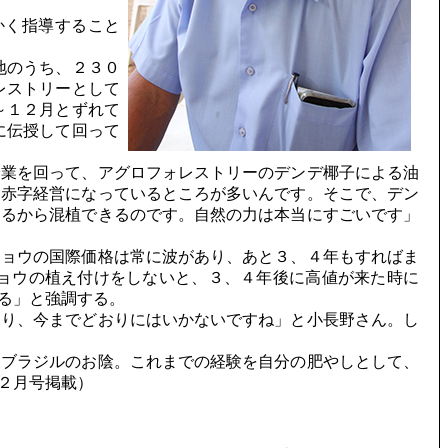
かく指導すること
地のうち、２３０
レストリーとして
～１２月とずれて
に伝授して回って
業を回って、アグロフォレストリーのデンデ椰子による油
は赤字経営になっているところが多いんです。そこで、デン
えるから混植できるのです。自然の力は本当にすごいです」
ョウの国際価格は常に波があり、あと３、４年もすればま
ョウの植え付けをしないと、３、４年後に高値が来た時に
る」と強調する。
り、今までどおりにはいかないですね」と小長野さん。し
ブラジルのお陰。これまでの経験を自分の肥やしとして、
２月号掲載）