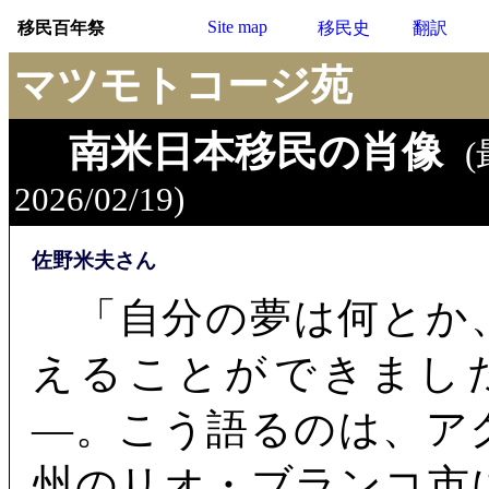
Site map
移民百年祭
移民史
翻訳
マツモトコージ苑
南米日本移民の肖像
2026/02/19)
佐野米夫さん
「自分の夢は何とか
えることができまし
―。こう語るのは、ア
州のリオ・ブランコ市