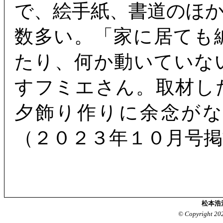
で、絵手紙、書道のほ
数多い。「家に居ても
たり、何か動いていな
すフミエさん。取材し
夕飾り作りに余念が
（２０２３年１０月号掲
松本浩
© Copyright 20