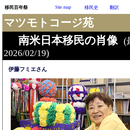
Site map
移民百年祭
移民史
翻訳
マツモトコージ苑
南米日本移民の肖像
2026/02/19)
伊藤フミエさん