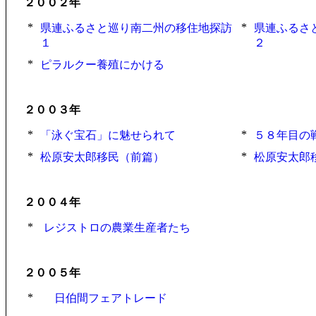
２００２年
*
*
県連ふるさと巡り南二州の移住地探訪
県連ふるさ
１
２
*
ピラルクー養殖にかける
２００３年
*
*
「泳ぐ宝石」に魅せられて
５８年目の
*
*
松原安太郎移民（前篇）
松原安太郎
２００４年
*
レジストロの農業生産者たち
２００５年
*
日伯間フェアトレード