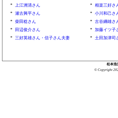
*
*
上江洲清さん
相楽三好さ
*
*
瀬古興平さん
小川和己さ
*
*
柴田稔さん
古谷綱雄さ
*
*
田辺俊介さん
加藤イツ子
*
*
三好英雄さん・信子さん夫妻
土田加津司
松本浩
© Copyright 20