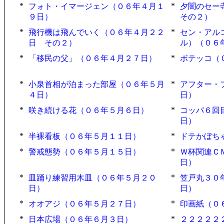
*
*
フォト・イマージェン（０６年４月１
夕闇のセー
９日）
その２）
*
*
飛行機は飛んでいく（０６年４月２２
セン・アル
日 その２）
ル）（０６
*
*
「移民の父」（０６年４月２７日）
ボテッコ（
*
*
小泉首相が泊まった部屋（０６年５月
アフター・
４日）
日）
*
*
咲き続ける花（０６年５月６日）
コッパ６回
日）
*
*
半裸看板（０６年５月１１日）
ドテかぼち
*
*
警戒態勢（０６年５月１５日）
Ｗ杯関連Ｃ
日）
*
*
皿踊り練習用木皿（０６年５月２０
笠戸丸３０
日）
日）
*
*
オオアジ（０６年５月２７日）
印画紙（０
*
*
日本広場（０６年６月３日）
２２２２２