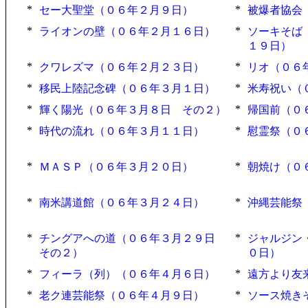
*
*
セー大聖堂（０６年２月９日）
被爆者協会
*
*
ライオンの壁（０６年２月１６日）
ソーキそば
１９日）
*
*
クワレズマ（０６年２月２３日）
リオ（０６
*
*
移民上陸記念碑（０６年３月１日）
米寿祝い（
*
*
輝く陽光（０６年３月８日 その２）
帰国前（０
*
*
時代の流れ（０６年３月１１日）
慰霊祭（０
*
*
ＭＡＳＰ（０６年３月２０日）
朝焼け（０
*
*
南米講道館（０６年３月２４日）
沖縄芸能祭
*
*
チングアへの道（０６年３月２９日
ジャルジン
その２）
０日）
*
*
フィーラ（列）（０６年４月６日）
遠方より友
*
*
老ク連芸能祭（０６年４月９日）
ソース焼き