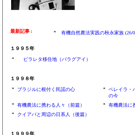
最新記事 :
*
有機自然農法実践の秋永家族 (26/08
１９９５年
*
ピラレタ移住地（パラグアイ）
１９９８年
*
*
ブラジルに根付く民謡の心
ペレイラ・
の今
*
*
有機農法に携わる人々（前篇）
有機農法に
*
クイアバと周辺の日系人（後篇）
１９９９年