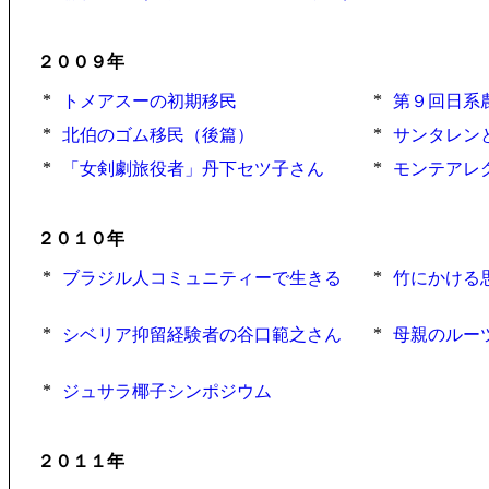
２００９年
*
*
トメアスーの初期移民
第９回日系
*
*
北伯のゴム移民（後篇）
サンタレン
*
*
「女剣劇旅役者」丹下セツ子さん
モンテアレ
２０１０年
*
*
ブラジル人コミュニティーで生きる
竹にかける
*
*
シベリア抑留経験者の谷口範之さん
母親のルー
*
ジュサラ椰子シンポジウム
２０１１年