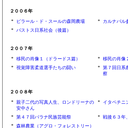
２００６年
*
*
ピラール・ド・スールの森岡農場
カルナバル
*
バストス日系社会（後篇）
２００７年
*
*
移民の肖像１（ドラードス篇）
移民の肖像
*
*
視覚障害柔道選手たちの闘い
第７回日系
察
２００８年
*
*
親子二代の写真人生、ロンドリーナの
イタペチニ
安中さん
*
*
第４７回パラナ民族芸能祭
戦後６３年
*
森林農業（アグロ・フォレストリー）