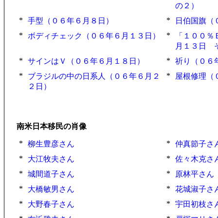
の２）
*
*
手型（０６年６月８日）
日伯国旗（
*
*
ボディチェック（０６年６月１３日）
「１００％
月１３日 
*
*
サインはＶ（０６年６月１８日）
祈り（０６
*
*
ブラジルの中の日系人（０６年６月２
屋根修理（
２日）
南米日本移民の肖像
*
*
柳生豊彦さん
仲真節子さ
*
*
大江牧夫さん
佐々木克さ
*
*
城間道子さん
原林平さん
*
*
大橋敏男さん
花城淑子さ
*
*
大野春子さん
宇田初枝さ