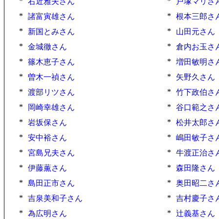
*
*
右近雅夫さん
戸塚マリさ
*
*
諸富寅雄さん
根本三郎さ
*
*
新国とみさん
山田元さん
*
*
金城徹さん
倉内お玉さ
*
*
篠木恵子さん
増田敏明さ
*
*
曽木一禎さん
矢野久さん
*
*
渡部リツさん
竹下政伯さ
*
*
岡崎幸雄さん
谷口範之さ
*
*
岩坂保さん
松井太郎さ
*
*
安中裕さん
嶋田敏子さ
*
*
宮島兄夫さん
牛渡正治さ
*
*
伊藤薫さん
森田隆さん
*
*
島田正市さん
奥田昭二さ
*
*
吉泉美和子さん
吉村慶子さ
*
*
為広明さん
辻義基さん