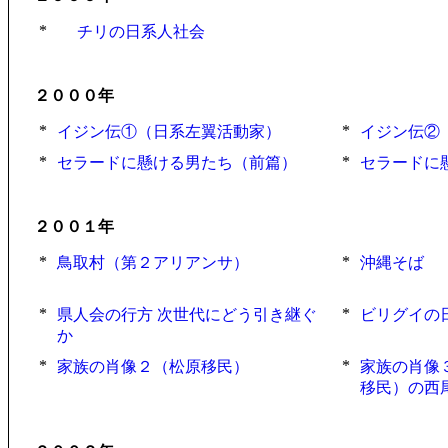
*
チリの日系人社会
２０００年
*
*
イジン伝①（日系左翼活動家）
イジン伝②
*
*
セラードに懸ける男たち（前篇）
セラードに
２００１年
*
*
鳥取村（第２アリアンサ）
沖縄そば
*
*
県人会の行方 次世代にどう引き継ぐ
ビリグイの
か
*
*
家族の肖像２（松原移民）
家族の肖像
移民）の西