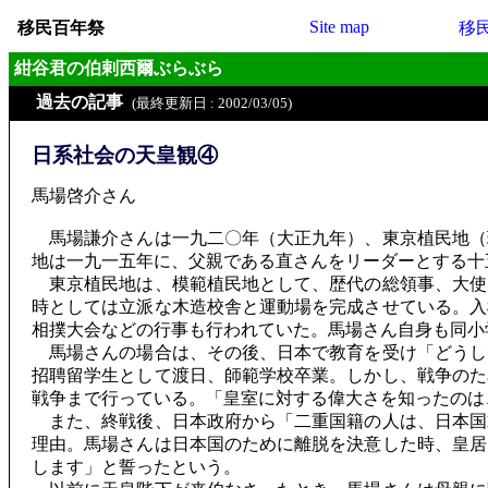
Site map
移民百年祭
移
紺谷君の伯剌西爾ぶらぶら
過去の記事
(最終更新日 : 2002/03/05)
日系社会の天皇観④
馬場啓介さん
馬場謙介さんは一九二〇年（大正九年）、東京植民地（
地は一九一五年に、父親である直さんをリーダーとする十
東京植民地は、模範植民地として、歴代の総領事、大使
時としては立派な木造校舎と運動場を完成させている。入
相撲大会などの行事も行われていた。馬場さん自身も同小
馬場さんの場合は、その後、日本で教育を受け「どうし
招聘留学生として渡日、師範学校卒業。しかし、戦争のた
戦争まで行っている。「皇室に対する偉大さを知ったのは
また、終戦後、日本政府から「二重国籍の人は、日本国
理由。馬場さんは日本国のために離脱を決意した時、皇居
します」と誓ったという。