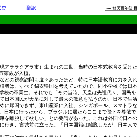
民史
翻訳
現アララクアラ市）生まれの二世。当時の日本式教育を受けた
五家族が入植。
などの視察訪問も度々あったほど。特に日本語教育に力を入れ
植者は、すべて錦衣帰国を考えていたので、同小学校では日
学校の卒業生。それでも「その当時、天皇は先祖代々、国民を
て日本国民が天皇に対して最大の敬意を払うのか、日本で生活
めに帰国できず、東山産業に入社、シンガポール、スマトラ
、日本に行ったから、ブラジルに居たらここまで陛下を尊敬で
籍を離脱して欲しい」との要請があった。これは外国で日本の
に行き、宮城前に立った。「日本国籍は離脱したが、日本人