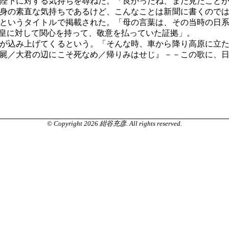
陛下に対する気持ちを尋ねた。「良かったね、まだ見たことが
身の素直な気持ちであるけど、こんなことは新聞に書くので
というタイトルで掲載された。「母の言葉は、その当時の日
皇に対して関心を持って、敬意を払っていた証拠」。
が込み上げてくるという。「そんな時、車から降り高原に立た
屍／大君の辺にこそ死なめ／帰りみはせじ』－－この歌に、
© Copyright 2026 紺谷充彦. All rights reserved.