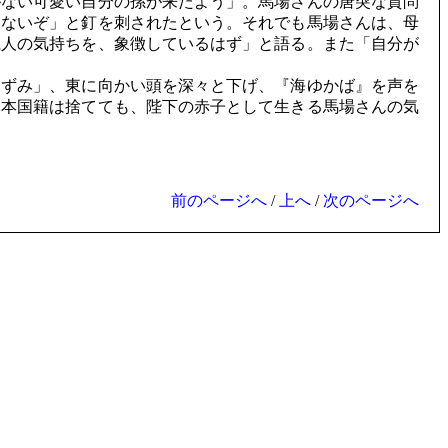
ない可愛い自分の孫が来たよう」。馬場さんの唐突な質問
はないぞ」と釘を刺されたという。それでも馬場さんは、母
系人の気持ちを、象徴しているはず」と語る。また「自分が
ずみ」、東に向かい頭を深々と下げ、『海ゆかば』を声を
日本国籍は捨てても、陛下の赤子として生きる馬場さんの気
前のページへ
/
上へ
/
次のページへ