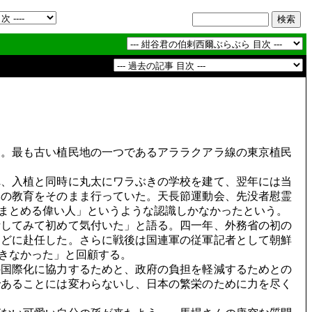
。最も古い植民地の一つであるアララクアラ線の東京植民
、入植と同時に丸太にワラぶきの学校を建て、翌年には当
本の教育をそのまま行っていた。天長節運動会、先没者慰霊
まとめる偉い人」というような認識しかなかったという。
してみて初めて気付いた」と語る。四一年、外務省の初の
などに赴任した。さらに戦後は国連軍の従軍記者として朝鮮
きなかった」と回顧する。
国際化に協力するためと、政府の負担を軽減するためとの
であることには変わらないし、日本の繁栄のために力を尽く