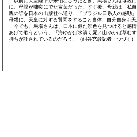
以前に天皇陛下が来伯なさったとき、馬場さんは母親に
に、母親が咄嗟にでた言葉だった。すぐ後、母親は「私自
親の話を日本の出版社へ送り、『ブラジル日系人の感動』
母親に、天皇に対する質問をすること自体、自分自身も天
今でも、馬場さんは、日本に似た景色を見つけると感情
あげて歌うという。『海ゆかば水漬く屍／山ゆかば草むす
持ちが託されているのだろう。（紺谷充彦記者・つづく）