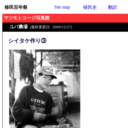
Site map
移民百年祭
移民史
翻訳
マツモトコージ写真館
ユバ農場
(最終更新日 : 2009/12/27)
シイタケ作り③