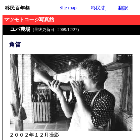
Site map
移民百年祭
移民史
翻訳
マツモトコージ写真館
ユバ農場
(最終更新日 : 2009/12/27)
角笛
２００２年１２月撮影