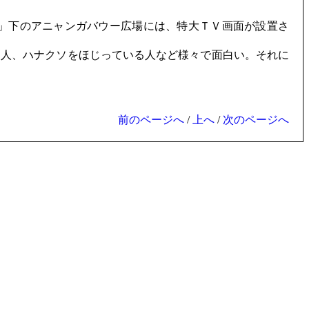
」下のアニャンガバウー広場には、特大ＴＶ画面が設置さ
人、ハナクソをほじっている人など様々で面白い。それに
前のページへ
/
上へ
/
次のページへ