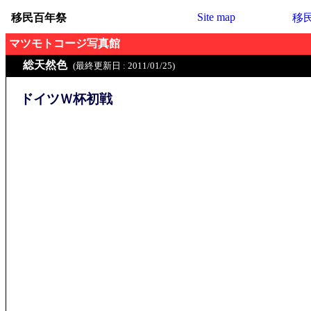
Site map
移民百年祭
移
マツモトコージ写真館
総天然色
(最終更新日 : 2011/01/25)
ドイツＷ杯初戦