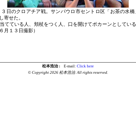
３日のクロアチア戦。サンパウロ市セントロ区「お茶の水橋
し寄せた。
当てている人、頬杖をつく人、口を開けてポカーンとしている
６月１３日撮影）
松本浩治 :
E-mail:
Click here
© Copyright 2026 松本浩治. All rights reserved.